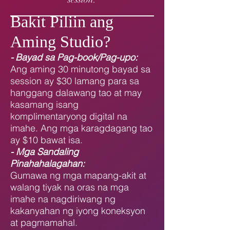
Bakit Piliin ang
Aming Studio?
-
Bayad sa Pag-book/Pag-upo:
Ang aming 30 minutong bayad sa
session ay $30 lamang para sa
hanggang dalawang tao at may
kasamang isang
komplimentaryong digital na
imahe. Ang mga karagdagang tao
ay $10 bawat isa.
- Mga Sandaling
Pinahahalagahan:
Gumawa ng mga mapang-akit at
walang tiyak na oras na mga
imahe na nagdiriwang ng
kakanyahan ng iyong koneksyon
at pagmamahal.