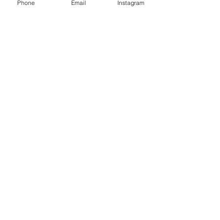
Phone
Email
Instagram
Mag-book na!
Hindi namin makita ang
hinahanap mo
Mukhang wala pang serbisyong
puwedeng i-book, makipag-ugnayan
sa amin para sa higit pang