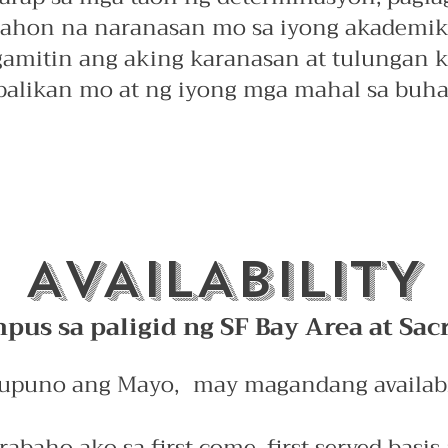
ahon na naranasan mo sa iyong akademiko
gamitin ang aking karanasan at tulungan
balikan mo at ng iyong mga mahal sa buh
AVAILABILITY
pus sa paligid ng SF Bay Area at Sa
pupuno ang Mayo,
may magandang availabi