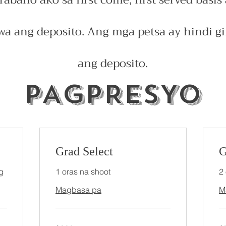
baho ako sa first come, first served basi
a ang deposito. Ang mga petsa ay hindi g
ang deposito.
PAGPRESYO
Grad Select
G
g
1 oras na shoot
2
Magbasa pa
M
300
50