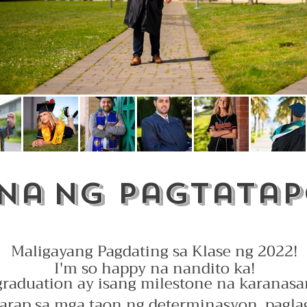
na
ng pagtatap
Maligayang Pagdating sa Klase ng 2022!
I'm so happy na nandito ka!
raduation ay isang milestone na karanasan
harap sa mga taon ng determinasyon, pagla