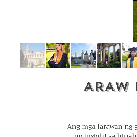
ARAW 
Ang mga larawan ng g
ng insight sa hina