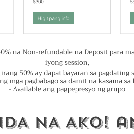
$300
$
dolyar
dol
ng
ng
US
US
Higit pang info
0% na Non-refundable na Deposit para ma
iyong session,
tirang 50% ay dapat bayaran sa pagdating s
ong mga pagbabago sa damit na kasama sa 
- Available ang pagpepresyo ng grupo
DA NA AKO! 