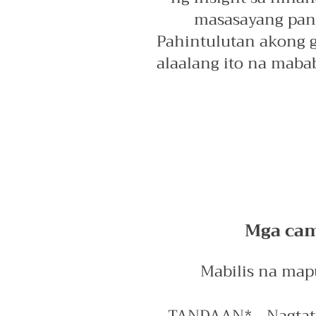
masasayang pan
Pahintulutan akong 
alaalang ito na maba
Mga cam
Mabilis na ma