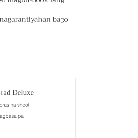
s at magbu-book lang
inagarantiyahan bago
rad Deluxe
 oras na shoot
agbasa pa
0