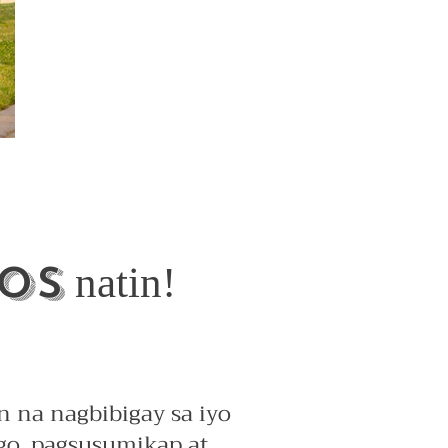
os
natin!
 na nagbibigay sa iyo
go, pagsusumikap at