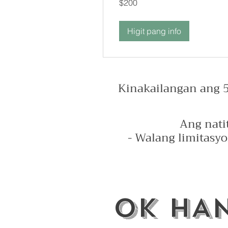
$200
dolyar
ng
US
Higit pang info
Kinakailangan ang 5
Ang nati
- Walang limitasy
ok HAN