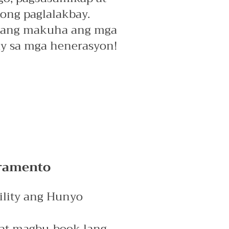
ng paglalakbay.
 kang makuha ang mga
ay sa mga henerasyon!
cramento
lity ang Hunyo