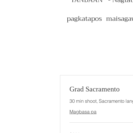
TANDAAN* - Nagtatra
pagkatapos
maisagaw
Grad Sacramento
30 min shoot, Sacramento lan
Magbasa pa
200