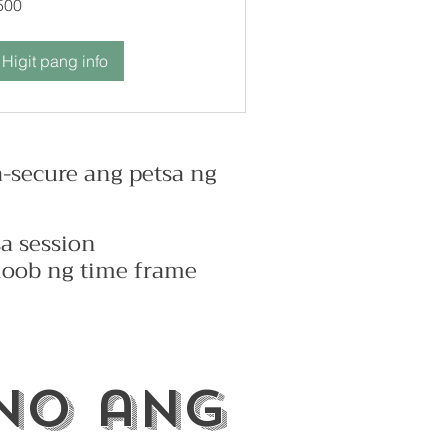
500
yar
Higit pang info
-secure ang petsa ng
a session
loob ng time frame
ano ang